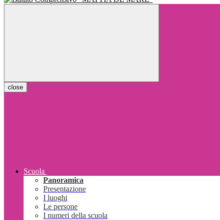
close
Scuola
Panoramica
Presentazione
I luoghi
Le persone
I numeri della scuola