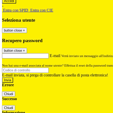
-
Entra con SPID
Entra con CIE
Seleziona utente
button close
×
Recupero password
button close
×
E-mail
Verrà inviato un messaggio all'indirizz
Non hai una e-mail associata al nome utente? Effettua il reset della password tram
E-mail inviata, si prega di controllare la casella di posta elettronica!
Errore
Chiudi
Successo
Chiudi
Informazione