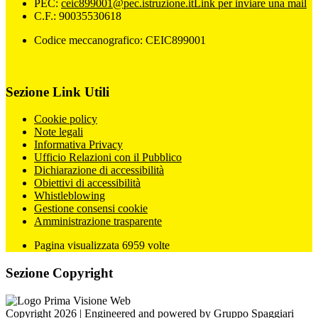
PEC:
ceic899001@pec.istruzione.it
Link per inviare una mail
C.F.: 90035530618
Codice meccanografico: CEIC899001
Sezione Link Utili
Cookie policy
Note legali
Informativa Privacy
Ufficio Relazioni con il Pubblico
Dichiarazione di accessibilità
Obiettivi di accessibilità
Whistleblowing
Gestione consensi cookie
Amministrazione trasparente
Pagina visualizzata
6959
volte
Sezione Copyright
Copyright 2026 | Engineered and powered by Gruppo Spaggiari