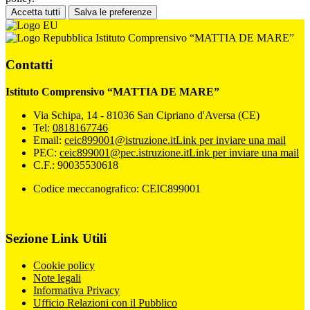
Accetta tutti
Salva le preferenze
Istituto Comprensivo “MATTIA DE MARE”
Contatti
Istituto Comprensivo “MATTIA DE MARE”
Via Schipa, 14 - 81036 San Cipriano d'Aversa (CE)
Tel:
0818167746
Email:
ceic899001@istruzione.it
Link per inviare una mail
PEC:
ceic899001@pec.istruzione.it
Link per inviare una mail
C.F.: 90035530618
Codice meccanografico: CEIC899001
Sezione Link Utili
Cookie policy
Note legali
Informativa Privacy
Ufficio Relazioni con il Pubblico