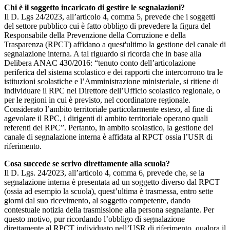
Chi è il soggetto incaricato di gestire le segnalazioni?
Il D. Lgs 24/2023, all’articolo 4, comma 5, prevede che i soggetti
del settore pubblico cui è fatto obbligo di prevedere la figura del
Responsabile della Prevenzione della Corruzione e della
Trasparenza (RPCT) affidano a quest'ultimo la gestione del canale di
segnalazione interna. A tal riguardo si ricorda che in base alla
Delibera ANAC 430/2016: “tenuto conto dell’articolazione
periferica del sistema scolastico e dei rapporti che intercorrono tra le
istituzioni scolastiche e l’Amministrazione ministeriale, si ritiene di
individuare il RPC nel Direttore dell’Ufficio scolastico regionale, o
per le regioni in cui è previsto, nel coordinatore regionale.
Considerato l’ambito territoriale particolarmente esteso, al fine di
agevolare il RPC, i dirigenti di ambito territoriale operano quali
referenti del RPC”. Pertanto, in ambito scolastico, la gestione del
canale di segnalazione interna è affidata al RPCT ossia l’USR di
riferimento.
Cosa succede se scrivo direttamente alla scuola?
Il D. Lgs. 24/2023, all’articolo 4, comma 6, prevede che, se la
segnalazione interna è presentata ad un soggetto diverso dal RPCT
(ossia ad esempio la scuola), quest’ultima è trasmessa, entro sette
giorni dal suo ricevimento, al soggetto competente, dando
contestuale notizia della trasmissione alla persona segnalante. Per
questo motivo, pur ricordando l’obbligo di segnalazione
direttamente al RPCT individuato nell’USR di riferimento, qualora il