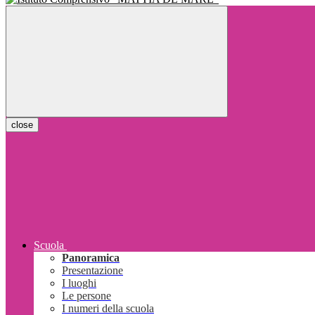
close
Scuola
Panoramica
Presentazione
I luoghi
Le persone
I numeri della scuola