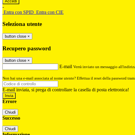
-
Entra con SPID
Entra con CIE
Seleziona utente
button close
×
Recupero password
button close
×
E-mail
Verrà inviato un messaggio all'indirizz
Non hai una e-mail associata al nome utente? Effettua il reset della password tram
E-mail inviata, si prega di controllare la casella di posta elettronica!
Errore
Chiudi
Successo
Chiudi
Informazione