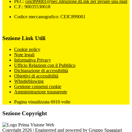
PEC:
ceic899001@pec.istruzione.it
Link per inviare una mail
C.F.: 90035530618
Codice meccanografico: CEIC899001
Sezione Link Utili
Cookie policy
Note legali
Informativa Privacy
Ufficio Relazioni con il Pubblico
Dichiarazione di accessibilità
Obiettivi di accessibilità
Whistleblowing
Gestione consensi cookie
Amministrazione trasparente
Pagina visualizzata
6910
volte
Sezione Copyright
Copyright 2026 | Engineered and powered by Gruppo Spaggiari