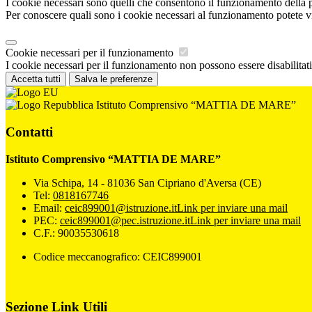
I cookie necessari sono quelli che consentono il funzionamento della pi
Per conoscere quali sono i cookie necessari al funzionamento potete v
Cookie necessari per il funzionamento
I cookie necessari per il funzionamento non possono essere disabilitati.
Accetta tutti
Salva le preferenze
Istituto Comprensivo “MATTIA DE MARE”
Contatti
Istituto Comprensivo “MATTIA DE MARE”
Via Schipa, 14 - 81036 San Cipriano d'Aversa (CE)
Tel:
0818167746
Email:
ceic899001@istruzione.it
Link per inviare una mail
PEC:
ceic899001@pec.istruzione.it
Link per inviare una mail
C.F.: 90035530618
Codice meccanografico: CEIC899001
Sezione Link Utili