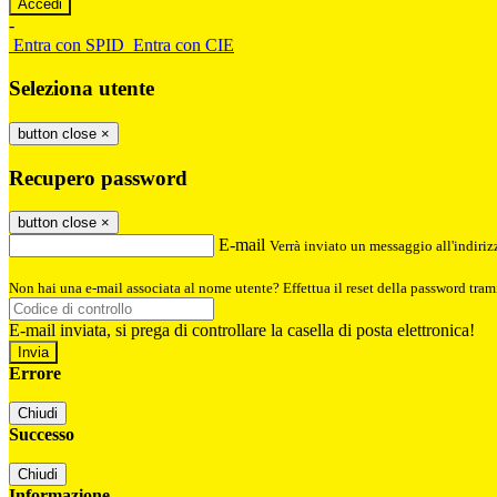
-
Entra con SPID
Entra con CIE
Seleziona utente
button close
×
Recupero password
button close
×
E-mail
Verrà inviato un messaggio all'indirizz
Non hai una e-mail associata al nome utente? Effettua il reset della password tram
E-mail inviata, si prega di controllare la casella di posta elettronica!
Errore
Chiudi
Successo
Chiudi
Informazione