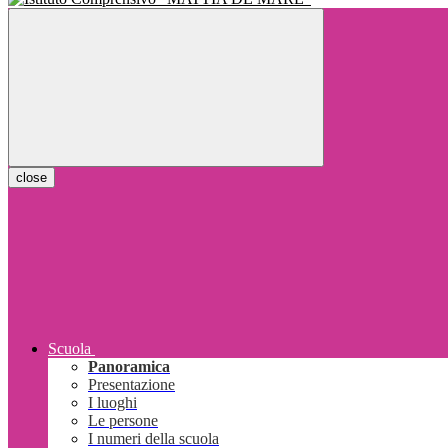
close
Scuola
Panoramica
Presentazione
I luoghi
Le persone
I numeri della scuola