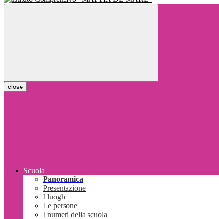
close
Scuola
Panoramica
Presentazione
I luoghi
Le persone
I numeri della scuola