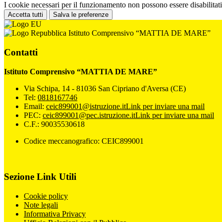
I cookie necessari per il funzionamento non possono essere disabilitati.
Accetta tutti
Salva le preferenze
Istituto Comprensivo “MATTIA DE MARE”
Contatti
Istituto Comprensivo “MATTIA DE MARE”
Via Schipa, 14 - 81036 San Cipriano d'Aversa (CE)
Tel:
0818167746
Email:
ceic899001@istruzione.it
Link per inviare una mail
PEC:
ceic899001@pec.istruzione.it
Link per inviare una mail
C.F.: 90035530618
Codice meccanografico: CEIC899001
Sezione Link Utili
Cookie policy
Note legali
Informativa Privacy