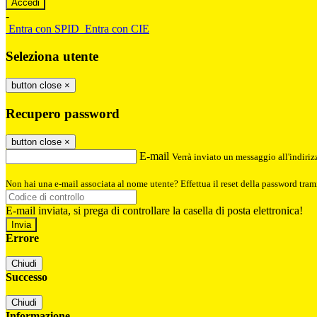
-
Entra con SPID
Entra con CIE
Seleziona utente
button close
×
Recupero password
button close
×
E-mail
Verrà inviato un messaggio all'indirizz
Non hai una e-mail associata al nome utente? Effettua il reset della password tram
E-mail inviata, si prega di controllare la casella di posta elettronica!
Errore
Chiudi
Successo
Chiudi
Informazione