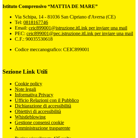
Istituto Comprensivo “MATTIA DE MARE”
Via Schipa, 14 - 81036 San Cipriano d'Aversa (CE)
Tel:
0818167746
Email:
ceic899001@istruzione.it
Link per inviare una mail
PEC:
ceic899001@pec.istruzione.it
Link per inviare una mail
C.F.: 90035530618
Codice meccanografico: CEIC899001
Sezione Link Utili
Cookie policy
Note legali
Informativa Privacy
Ufficio Relazioni con il Pubblico
Dichiarazione di accessibilità
Obiettivi di accessibilità
Whistleblowing
Gestione consensi cookie
Amministrazione trasparente