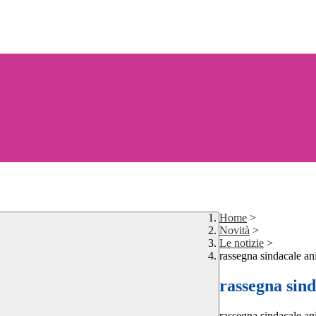
Home
>
Novità
>
Le notizie
>
rassegna sindacale an
rassegna sind
rassegna sindacale an