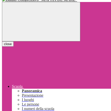
close
Scuola
Panoramica
Presentazione
I luoghi
Le persone
I numeri della scuola