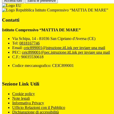
Accetta tutti
Salva le preferenze
Istituto Comprensivo “MATTIA DE MARE”
Contatti
Istituto Comprensivo “MATTIA DE MARE”
Via Schipa, 14 - 81036 San Cipriano d'Aversa (CE)
Tel:
0818167746
Email:
ceic899001@istruzione.it
Link per inviare una mail
PEC:
ceic899001@pec.istruzione.it
Link per inviare una mail
C.F.: 90035530618
Codice meccanografico: CEIC899001
Sezione Link Utili
Cookie policy
Note legali
Informativa Privacy
Ufficio Relazioni con il Pubblico
Dichiarazione di accessibilità