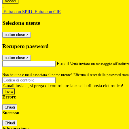
-
Entra con SPID
Entra con CIE
Seleziona utente
button close
×
Recupero password
button close
×
E-mail
Verrà inviato un messaggio all'indirizz
Non hai una e-mail associata al nome utente? Effettua il reset della password tram
E-mail inviata, si prega di controllare la casella di posta elettronica!
Errore
Chiudi
Successo
Chiudi
Informazione