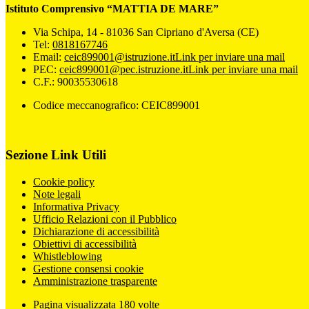
Istituto Comprensivo “MATTIA DE MARE”
Via Schipa, 14 - 81036 San Cipriano d'Aversa (CE)
Tel:
0818167746
Email:
ceic899001@istruzione.it
Link per inviare una mail
PEC:
ceic899001@pec.istruzione.it
Link per inviare una mail
C.F.: 90035530618
Codice meccanografico: CEIC899001
Sezione Link Utili
Cookie policy
Note legali
Informativa Privacy
Ufficio Relazioni con il Pubblico
Dichiarazione di accessibilità
Obiettivi di accessibilità
Whistleblowing
Gestione consensi cookie
Amministrazione trasparente
Pagina visualizzata
180
volte