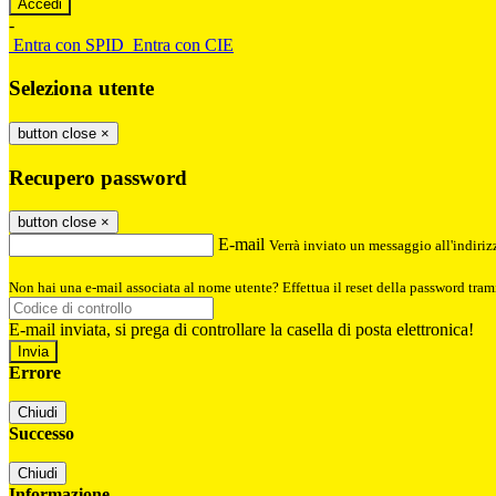
-
Entra con SPID
Entra con CIE
Seleziona utente
button close
×
Recupero password
button close
×
E-mail
Verrà inviato un messaggio all'indirizz
Non hai una e-mail associata al nome utente? Effettua il reset della password tram
E-mail inviata, si prega di controllare la casella di posta elettronica!
Errore
Chiudi
Successo
Chiudi
Informazione