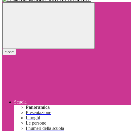
close
Scuola
Panoramica
Presentazione
I luoghi
Le persone
I numeri della scuola