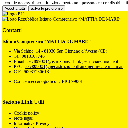
I cookie necessari per il funzionamento non possono essere disabilitati.
Accetta tutti
Salva le preferenze
Istituto Comprensivo “MATTIA DE MARE”
Contatti
Istituto Comprensivo “MATTIA DE MARE”
Via Schipa, 14 - 81036 San Cipriano d'Aversa (CE)
Tel:
0818167746
Email:
ceic899001@istruzione.it
Link per inviare una mail
PEC:
ceic899001@pec.istruzione.it
Link per inviare una mail
C.F.: 90035530618
Codice meccanografico: CEIC899001
Sezione Link Utili
Cookie policy
Note legali
Informativa Privacy