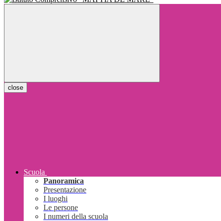
close
Scuola
Panoramica
Presentazione
I luoghi
Le persone
I numeri della scuola