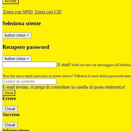
-
Entra con SPID
Entra con CIE
Seleziona utente
button close
×
Recupero password
button close
×
E-mail
Verrà inviato un messaggio all'indirizz
Non hai una e-mail associata al nome utente? Effettua il reset della password tram
E-mail inviata, si prega di controllare la casella di posta elettronica!
Errore
Chiudi
Successo
Chiudi
Informazione