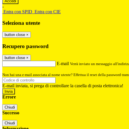
-
Entra con SPID
Entra con CIE
Seleziona utente
button close
×
Recupero password
button close
×
E-mail
Verrà inviato un messaggio all'indirizz
Non hai una e-mail associata al nome utente? Effettua il reset della password tram
E-mail inviata, si prega di controllare la casella di posta elettronica!
Errore
Chiudi
Successo
Chiudi
Informazione