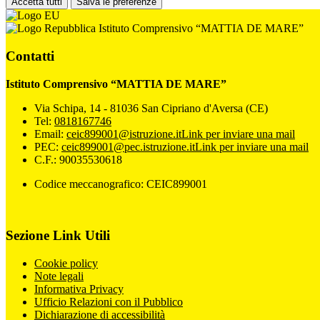
Accetta tutti
Salva le preferenze
Istituto Comprensivo “MATTIA DE MARE”
Contatti
Istituto Comprensivo “MATTIA DE MARE”
Via Schipa, 14 - 81036 San Cipriano d'Aversa (CE)
Tel:
0818167746
Email:
ceic899001@istruzione.it
Link per inviare una mail
PEC:
ceic899001@pec.istruzione.it
Link per inviare una mail
C.F.: 90035530618
Codice meccanografico: CEIC899001
Sezione Link Utili
Cookie policy
Note legali
Informativa Privacy
Ufficio Relazioni con il Pubblico
Dichiarazione di accessibilità