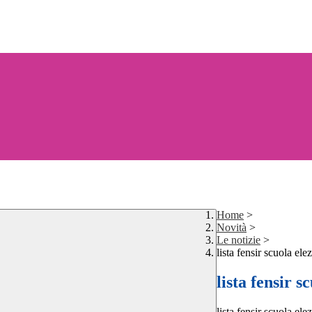
Home
>
Novità
>
Le notizie
>
lista fensir scuola ele
lista fensir s
lista fensir scuola ele