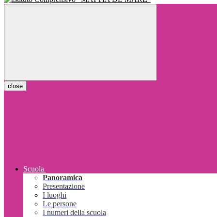
close
Scuola
Panoramica
Presentazione
I luoghi
Le persone
I numeri della scuola