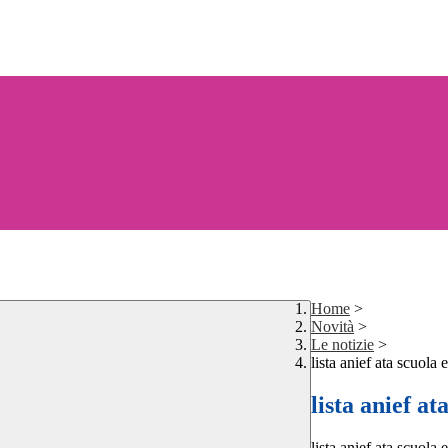
Home
>
Novità
>
Le notizie
>
lista anief ata scuola 
lista anief at
lista anief ata scuola 