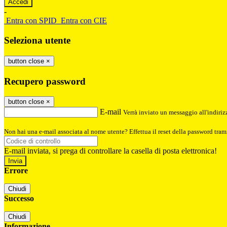
-
Entra con SPID
Entra con CIE
Seleziona utente
button close
×
Recupero password
button close
×
E-mail
Verrà inviato un messaggio all'indirizz
Non hai una e-mail associata al nome utente? Effettua il reset della password tram
E-mail inviata, si prega di controllare la casella di posta elettronica!
Errore
Chiudi
Successo
Chiudi
Informazione