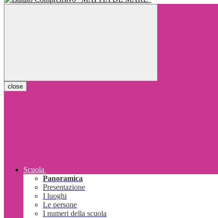
close
Scuola
Panoramica
Presentazione
I luoghi
Le persone
I numeri della scuola