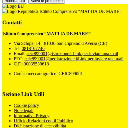
Accetta tutti
Salva le preferenze
Istituto Comprensivo “MATTIA DE MARE”
Contatti
Istituto Comprensivo “MATTIA DE MARE”
Via Schipa, 14 - 81036 San Cipriano d'Aversa (CE)
Tel:
0818167746
Email:
ceic899001@istruzione.it
Link per inviare una mail
PEC:
ceic899001@pec.istruzione.it
Link per inviare una mail
C.F.: 90035530618
Codice meccanografico: CEIC899001
Sezione Link Utili
Cookie policy
Note legali
Informativa Privacy
Ufficio Relazioni con il Pubblico
Dichiarazione di accessibilità