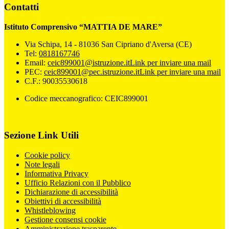
Contatti
Istituto Comprensivo “MATTIA DE MARE”
Via Schipa, 14 - 81036 San Cipriano d'Aversa (CE)
Tel:
0818167746
Email:
ceic899001@istruzione.it
Link per inviare una mail
PEC:
ceic899001@pec.istruzione.it
Link per inviare una mail
C.F.: 90035530618
Codice meccanografico: CEIC899001
Sezione Link Utili
Cookie policy
Note legali
Informativa Privacy
Ufficio Relazioni con il Pubblico
Dichiarazione di accessibilità
Obiettivi di accessibilità
Whistleblowing
Gestione consensi cookie
Amministrazione trasparente