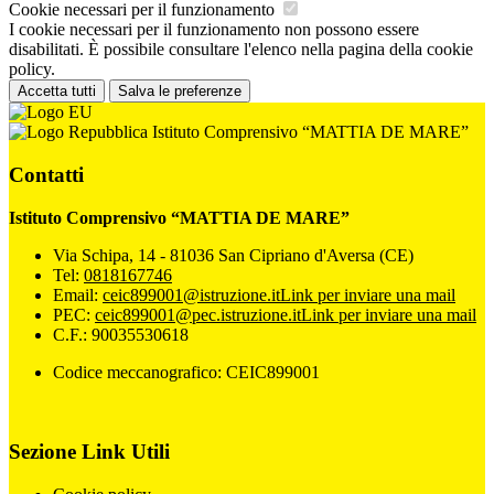
Cookie necessari per il funzionamento
I cookie necessari per il funzionamento non possono essere
disabilitati. È possibile consultare l'elenco nella pagina della cookie
policy.
Accetta tutti
Salva le preferenze
Istituto Comprensivo “MATTIA DE MARE”
Contatti
Istituto Comprensivo “MATTIA DE MARE”
Via Schipa, 14 - 81036 San Cipriano d'Aversa (CE)
Tel:
0818167746
Email:
ceic899001@istruzione.it
Link per inviare una mail
PEC:
ceic899001@pec.istruzione.it
Link per inviare una mail
C.F.: 90035530618
Codice meccanografico: CEIC899001
Sezione Link Utili