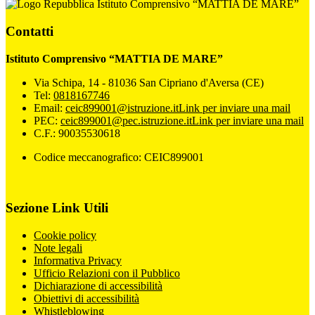
Istituto Comprensivo “MATTIA DE MARE”
Contatti
Istituto Comprensivo “MATTIA DE MARE”
Via Schipa, 14 - 81036 San Cipriano d'Aversa (CE)
Tel:
0818167746
Email:
ceic899001@istruzione.it
Link per inviare una mail
PEC:
ceic899001@pec.istruzione.it
Link per inviare una mail
C.F.: 90035530618
Codice meccanografico: CEIC899001
Sezione Link Utili
Cookie policy
Note legali
Informativa Privacy
Ufficio Relazioni con il Pubblico
Dichiarazione di accessibilità
Obiettivi di accessibilità
Whistleblowing