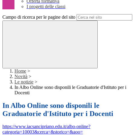
Offerta formativa
I progetti delle classi
Campo di ricerca per le pagine del sito
Home
>
Novità
>
Le notizie
>
In Albo Online sono disponili le Graduatorie d'Istituto per i
Docenti
In Albo Online sono disponili le
Graduatorie d'Istituto per i Docenti
https://www.iacsancipriano.edu.it/albo-online?
categoria=10003&cerca=&storico=&aoo=