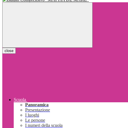
close
Scuola
Panoramica
Presentazione
I luoghi
Le persone
I numeri della scuola