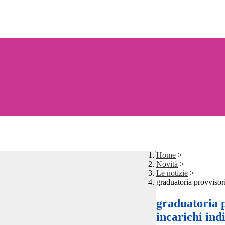
Home
>
Novità
>
Le notizie
>
graduatoria provvisori
graduatoria p
incarichi ind