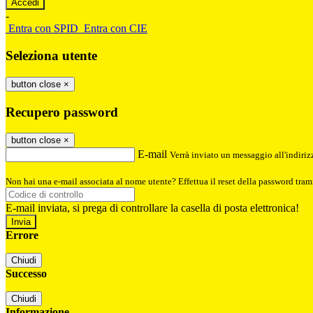
-
Entra con SPID
Entra con CIE
Seleziona utente
button close
×
Recupero password
button close
×
E-mail
Verrà inviato un messaggio all'indirizz
Non hai una e-mail associata al nome utente? Effettua il reset della password tram
E-mail inviata, si prega di controllare la casella di posta elettronica!
Errore
Chiudi
Successo
Chiudi
Informazione