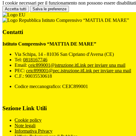
I cookie necessari per il funzionamento non possono essere disabilitati.
Accetta tutti
Salva le preferenze
Istituto Comprensivo “MATTIA DE MARE”
Contatti
Istituto Comprensivo “MATTIA DE MARE”
Via Schipa, 14 - 81036 San Cipriano d'Aversa (CE)
Tel:
0818167746
Email:
ceic899001@istruzione.it
Link per inviare una mail
PEC:
ceic899001@pec.istruzione.it
Link per inviare una mail
C.F.: 90035530618
Codice meccanografico: CEIC899001
Sezione Link Utili
Cookie policy
Note legali
Informativa Privacy