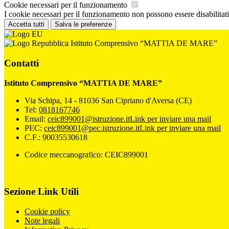
Cookie necessari per il funzionamento
I cookie necessari per il funzionamento non possono essere disabilitati.
Accetta tutti
Salva le preferenze
Istituto Comprensivo “MATTIA DE MARE”
Contatti
Istituto Comprensivo “MATTIA DE MARE”
Via Schipa, 14 - 81036 San Cipriano d'Aversa (CE)
Tel:
0818167746
Email:
ceic899001@istruzione.it
Link per inviare una mail
PEC:
ceic899001@pec.istruzione.it
Link per inviare una mail
C.F.: 90035530618
Codice meccanografico: CEIC899001
Sezione Link Utili
Cookie policy
Note legali