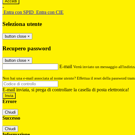
-
Entra con SPID
Entra con CIE
Seleziona utente
button close
×
Recupero password
button close
×
E-mail
Verrà inviato un messaggio all'indirizz
Non hai una e-mail associata al nome utente? Effettua il reset della password tram
E-mail inviata, si prega di controllare la casella di posta elettronica!
Errore
Chiudi
Successo
Chiudi
Informazione