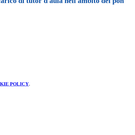
carico di tutor d aula nell ambito del pon
KIE POLICY
.