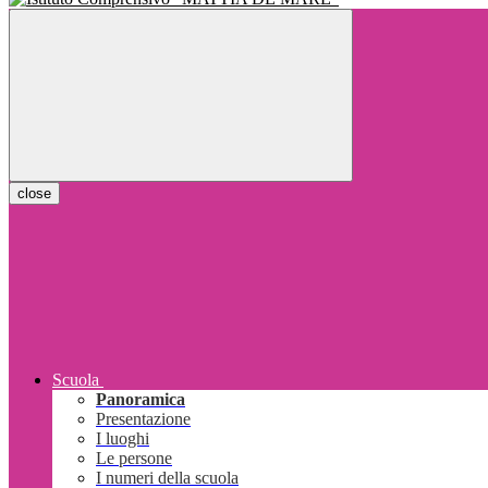
close
Scuola
Panoramica
Presentazione
I luoghi
Le persone
I numeri della scuola