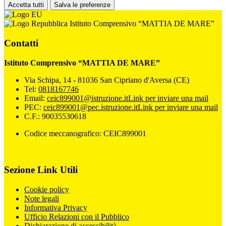
Accetta tutti
Salva le preferenze
Istituto Comprensivo “MATTIA DE MARE”
Contatti
Istituto Comprensivo “MATTIA DE MARE”
Via Schipa, 14 - 81036 San Cipriano d'Aversa (CE)
Tel:
0818167746
Email:
ceic899001@istruzione.it
Link per inviare una mail
PEC:
ceic899001@pec.istruzione.it
Link per inviare una mail
C.F.: 90035530618
Codice meccanografico: CEIC899001
Sezione Link Utili
Cookie policy
Note legali
Informativa Privacy
Ufficio Relazioni con il Pubblico
Dichiarazione di accessibilità