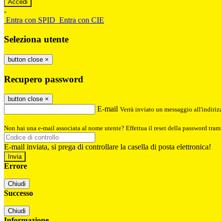
-
Entra con SPID
Entra con CIE
Seleziona utente
button close
×
Recupero password
button close
×
E-mail
Verrà inviato un messaggio all'indirizz
Non hai una e-mail associata al nome utente? Effettua il reset della password tram
E-mail inviata, si prega di controllare la casella di posta elettronica!
Errore
Chiudi
Successo
Chiudi
Informazione