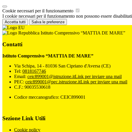
Cookie necessari per il funzionamento
I cookie necessari per il funzionamento non possono essere disabilitati.
Accetta tutti
Salva le preferenze
Istituto Comprensivo “MATTIA DE MARE”
Contatti
Istituto Comprensivo “MATTIA DE MARE”
Via Schipa, 14 - 81036 San Cipriano d'Aversa (CE)
Tel:
0818167746
Email:
ceic899001@istruzione.it
Link per inviare una mail
PEC:
ceic899001@pec.istruzione.it
Link per inviare una mail
C.F.: 90035530618
Codice meccanografico: CEIC899001
Sezione Link Utili
Cookie policy