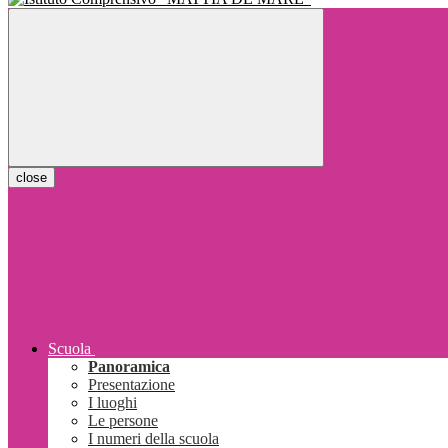
close
Scuola
Panoramica
Presentazione
I luoghi
Le persone
I numeri della scuola