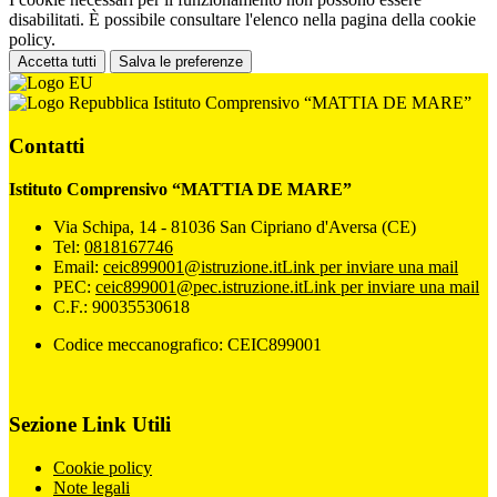
disabilitati. È possibile consultare l'elenco nella pagina della cookie
policy.
Accetta tutti
Salva le preferenze
Istituto Comprensivo “MATTIA DE MARE”
Contatti
Istituto Comprensivo “MATTIA DE MARE”
Via Schipa, 14 - 81036 San Cipriano d'Aversa (CE)
Tel:
0818167746
Email:
ceic899001@istruzione.it
Link per inviare una mail
PEC:
ceic899001@pec.istruzione.it
Link per inviare una mail
C.F.: 90035530618
Codice meccanografico: CEIC899001
Sezione Link Utili
Cookie policy
Note legali