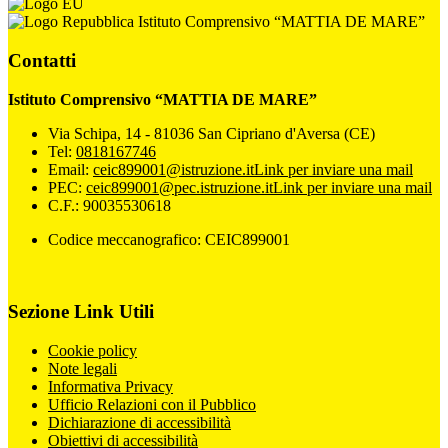
Istituto Comprensivo “MATTIA DE MARE”
Contatti
Istituto Comprensivo “MATTIA DE MARE”
Via Schipa, 14 - 81036 San Cipriano d'Aversa (CE)
Tel:
0818167746
Email:
ceic899001@istruzione.it
Link per inviare una mail
PEC:
ceic899001@pec.istruzione.it
Link per inviare una mail
C.F.: 90035530618
Codice meccanografico: CEIC899001
Sezione Link Utili
Cookie policy
Note legali
Informativa Privacy
Ufficio Relazioni con il Pubblico
Dichiarazione di accessibilità
Obiettivi di accessibilità