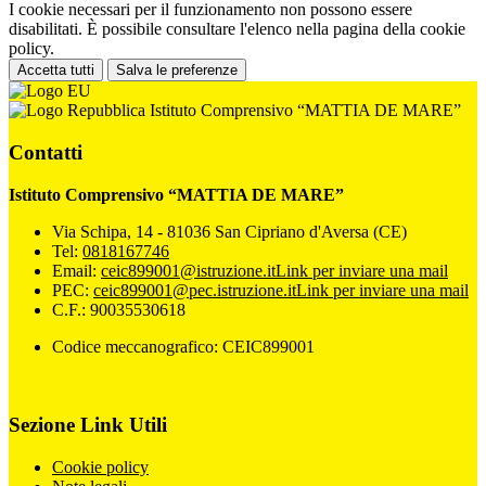
I cookie necessari per il funzionamento non possono essere
disabilitati. È possibile consultare l'elenco nella pagina della cookie
policy.
Accetta tutti
Salva le preferenze
Istituto Comprensivo “MATTIA DE MARE”
Contatti
Istituto Comprensivo “MATTIA DE MARE”
Via Schipa, 14 - 81036 San Cipriano d'Aversa (CE)
Tel:
0818167746
Email:
ceic899001@istruzione.it
Link per inviare una mail
PEC:
ceic899001@pec.istruzione.it
Link per inviare una mail
C.F.: 90035530618
Codice meccanografico: CEIC899001
Sezione Link Utili
Cookie policy