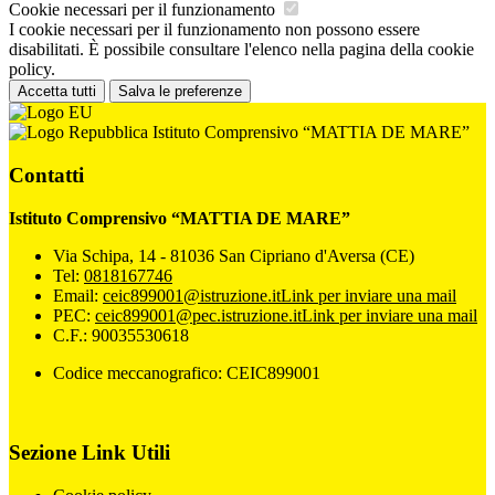
Cookie necessari per il funzionamento
I cookie necessari per il funzionamento non possono essere
disabilitati. È possibile consultare l'elenco nella pagina della cookie
policy.
Accetta tutti
Salva le preferenze
Istituto Comprensivo “MATTIA DE MARE”
Contatti
Istituto Comprensivo “MATTIA DE MARE”
Via Schipa, 14 - 81036 San Cipriano d'Aversa (CE)
Tel:
0818167746
Email:
ceic899001@istruzione.it
Link per inviare una mail
PEC:
ceic899001@pec.istruzione.it
Link per inviare una mail
C.F.: 90035530618
Codice meccanografico: CEIC899001
Sezione Link Utili