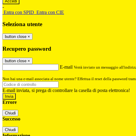
-
Entra con SPID
Entra con CIE
Seleziona utente
button close
×
Recupero password
button close
×
E-mail
Verrà inviato un messaggio all'indirizz
Non hai una e-mail associata al nome utente? Effettua il reset della password tram
E-mail inviata, si prega di controllare la casella di posta elettronica!
Errore
Chiudi
Successo
Chiudi
Informazione