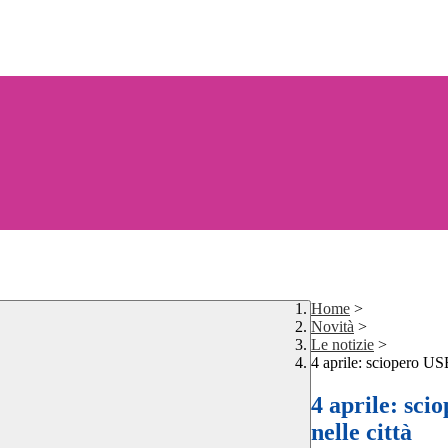
Home
>
Novità
>
Le notizie
>
4 aprile: sciopero USB
4 aprile: sci
nelle città