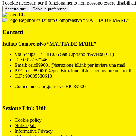
I cookie necessari per il funzionamento non possono essere disabilitati.
Accetta tutti
Salva le preferenze
Istituto Comprensivo “MATTIA DE MARE”
Contatti
Istituto Comprensivo “MATTIA DE MARE”
Via Schipa, 14 - 81036 San Cipriano d'Aversa (CE)
Tel:
0818167746
Email:
ceic899001@istruzione.it
Link per inviare una mail
PEC:
ceic899001@pec.istruzione.it
Link per inviare una mail
C.F.: 90035530618
Codice meccanografico: CEIC899001
Sezione Link Utili
Cookie policy
Note legali
Informativa Privacy