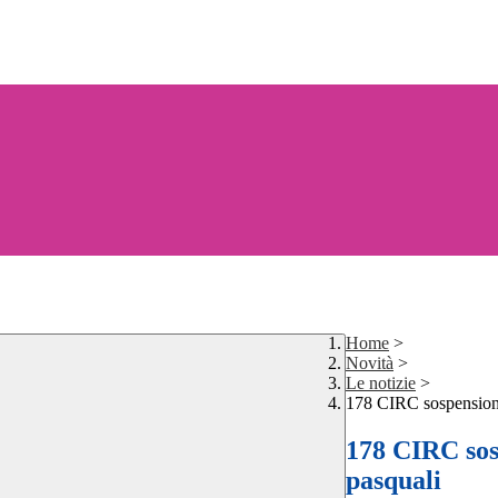
Home
>
Novità
>
Le notizie
>
178 CIRC sospensione 
178 CIRC sosp
pasquali