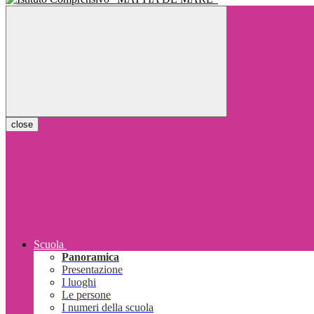
close
Scuola
Panoramica
Presentazione
I luoghi
Le persone
I numeri della scuola