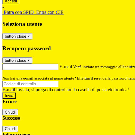
-
Entra con SPID
Entra con CIE
Seleziona utente
button close
×
Recupero password
button close
×
E-mail
Verrà inviato un messaggio all'indirizz
Non hai una e-mail associata al nome utente? Effettua il reset della password tram
E-mail inviata, si prega di controllare la casella di posta elettronica!
Errore
Chiudi
Successo
Chiudi
Informazione