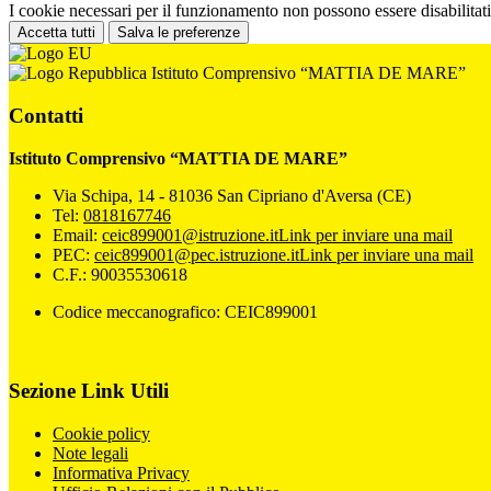
I cookie necessari per il funzionamento non possono essere disabilitati.
Accetta tutti
Salva le preferenze
Istituto Comprensivo “MATTIA DE MARE”
Contatti
Istituto Comprensivo “MATTIA DE MARE”
Via Schipa, 14 - 81036 San Cipriano d'Aversa (CE)
Tel:
0818167746
Email:
ceic899001@istruzione.it
Link per inviare una mail
PEC:
ceic899001@pec.istruzione.it
Link per inviare una mail
C.F.: 90035530618
Codice meccanografico: CEIC899001
Sezione Link Utili
Cookie policy
Note legali
Informativa Privacy