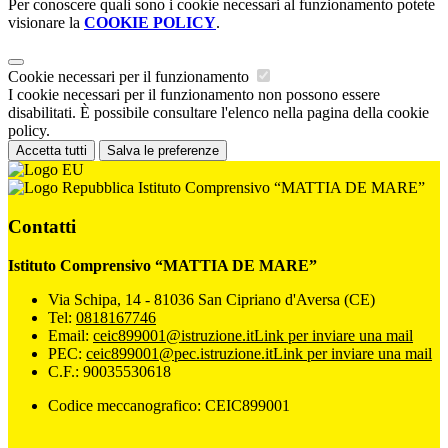
Per conoscere quali sono i cookie necessari al funzionamento potete
visionare la
COOKIE POLICY
.
Cookie necessari per il funzionamento
I cookie necessari per il funzionamento non possono essere
disabilitati. È possibile consultare l'elenco nella pagina della cookie
policy.
Accetta tutti
Salva le preferenze
Istituto Comprensivo “MATTIA DE MARE”
Contatti
Istituto Comprensivo “MATTIA DE MARE”
Via Schipa, 14 - 81036 San Cipriano d'Aversa (CE)
Tel:
0818167746
Email:
ceic899001@istruzione.it
Link per inviare una mail
PEC:
ceic899001@pec.istruzione.it
Link per inviare una mail
C.F.: 90035530618
Codice meccanografico: CEIC899001