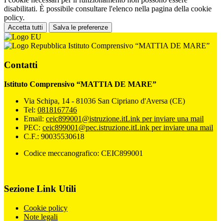
disabilitati. È possibile consultare l'elenco nella pagina della cookie
policy.
Accetta tutti
Salva le preferenze
Istituto Comprensivo “MATTIA DE MARE”
Contatti
Istituto Comprensivo “MATTIA DE MARE”
Via Schipa, 14 - 81036 San Cipriano d'Aversa (CE)
Tel:
0818167746
Email:
ceic899001@istruzione.it
Link per inviare una mail
PEC:
ceic899001@pec.istruzione.it
Link per inviare una mail
C.F.: 90035530618
Codice meccanografico: CEIC899001
Sezione Link Utili
Cookie policy
Note legali